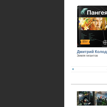
89
р
Дмитрий Колод
Земля гигантов