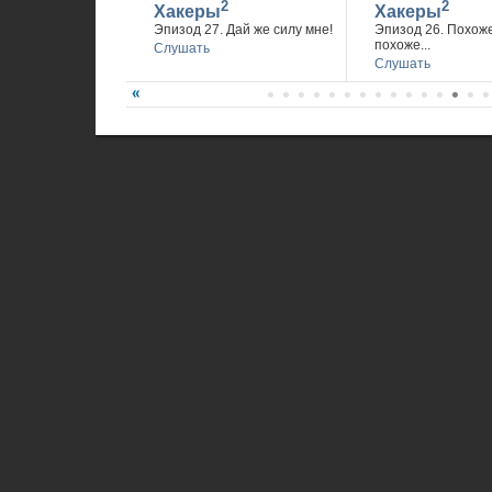
2
2
Хакеры
Хакеры
Эпизод 27. Дай же силу мне!
Эпизод 26. Похож
похоже...
Слушать
Слушать