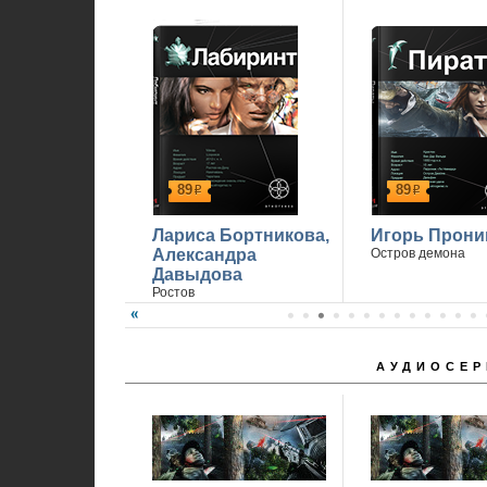
89
89
р
р
Лариса Бортникова,
Игорь Прони
Александра
Остров демона
Давыдова
Ростов
АУДИОСЕР