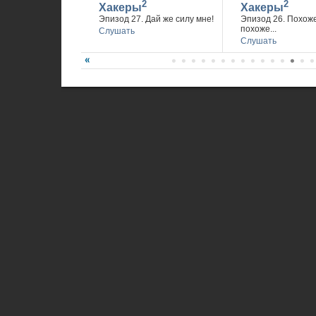
2
2
Хакеры
Хакеры
Эпизод 27. Дай же силу мне!
Эпизод 26. Похож
похоже...
Слушать
Слушать