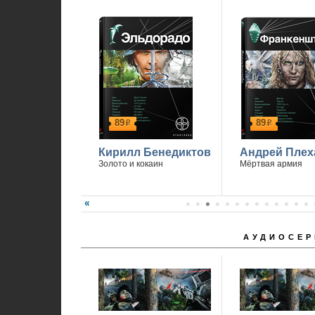
89
89
р
р
Кирилл Бенедиктов
Андрей Плех
Золото и кокаин
Мёртвая армия
АУДИОСЕР