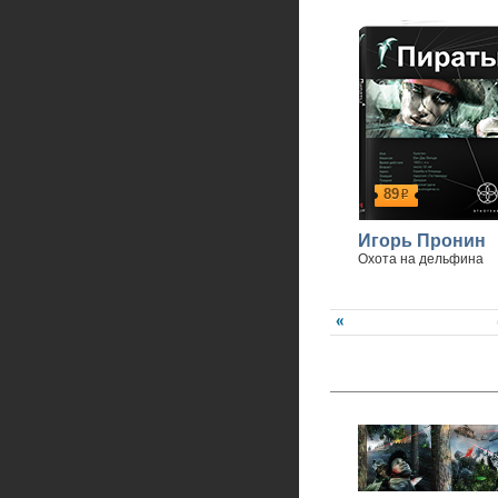
89
р
Игорь Пронин
Охота на дельфина