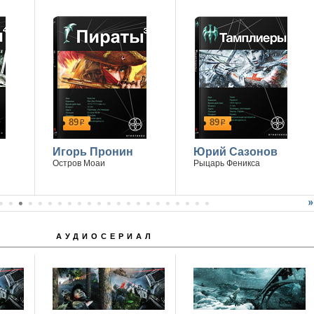
89
89
р
р
Игорь Пронин
Юрий Сазонов
Остров Моаи
Рыцарь Феникса
АУДИОСЕРИАЛ