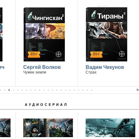
89
89
р
р
ич
Сергей Волков
Вадим Чекунов
Чужие земли
Страх
АУДИОСЕРИАЛ