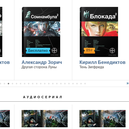
89
Бесплатно
р
ктов
Александр Зорич
Кирилл Бенедиктов
Другая сторона Луны
Тень Зигфрида
АУДИОСЕРИАЛ