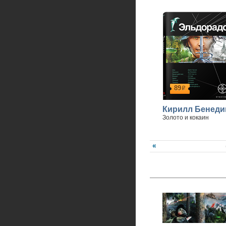
89
р
Кирилл Бенеди
Золото и кокаин