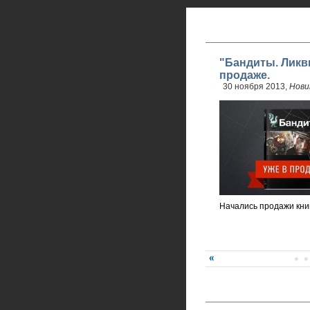
"Бандиты. Ликв
продаже.
30 ноября 2013,
Нови
Начались продажи кни