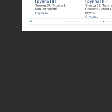
Группа ПГГ
Группа ПГГ
Эпизод 69. Пираты 2.
Эпизод 68. Пираты
Полная версия
Пименов и Агент 
ремикс
Слушать
Слушать