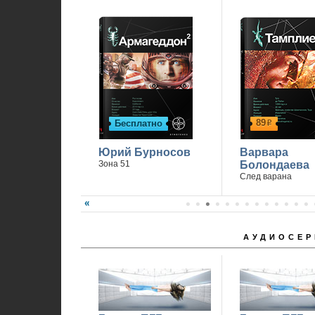
89
Бесплатно
р
Юрий Бурносов
Варвара
Зона 51
Болондаева
След варана
АУДИОСЕР