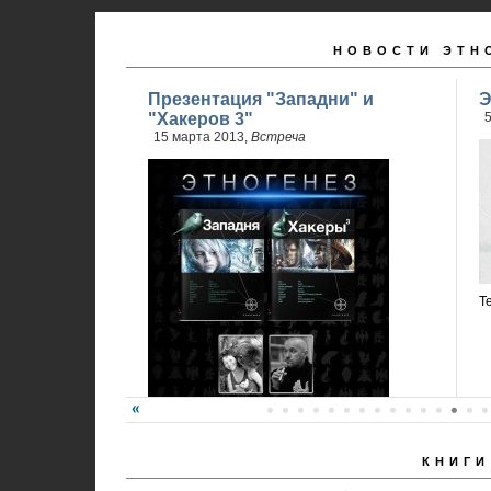
НОВОСТИ ЭТН
Презентация "Западни" и
Э
"Хакеров 3"
5
15 марта 2013,
Встреча
Т
КНИГИ
Карина Шаинян и Юрий Бурносов