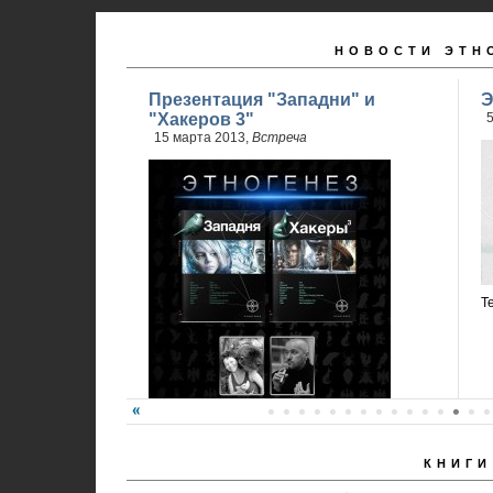
НОВОСТИ ЭТН
Презентация "Западни" и
Э
"Хакеров 3"
5
15 марта 2013,
Встреча
Т
КНИГИ
Карина Шаинян и Юрий Бурносов