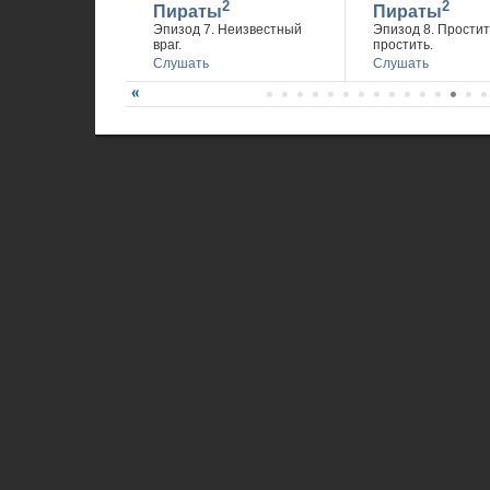
2
2
Пираты
Пираты
Эпизод 7. Неизвестный
Эпизод 8. Простит
враг.
простить.
Слушать
Слушать