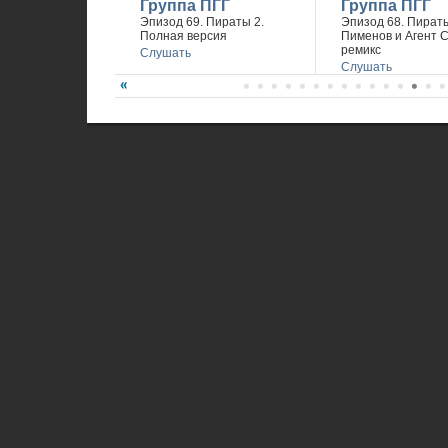
Группа ПГГ
Группа ПГГ
Эпизод 69. Пираты 2.
Эпизод 68. Пираты
Полная версия
Пименов и Агент 
ремикс
Слушать
Слушать