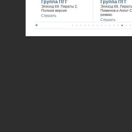
Группа ПГГ
Группа ПГГ
Эпизод 69. Пираты 2.
Эпизод 68. Пираты
Полная версия
Пименов и Агент 
ремикс
Слушать
Слушать