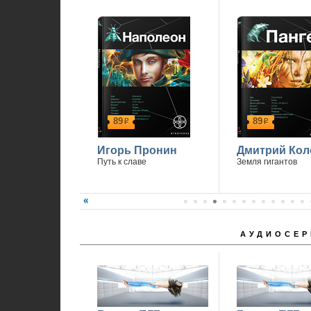
89
89
р
р
Игорь Пронин
Дмитрий Кол
Путь к славе
Земля гигантов
АУДИОСЕР