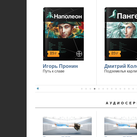
89
89
р
р
Игорь Пронин
Дмитрий Кол
Путь к славе
Подземелья карли
АУДИОСЕР