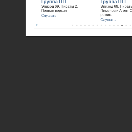
Группа ПГГ
Группа ПГГ
Эпизод 69. Пираты 2.
Эпизод 68. Пираты
Полная версия
Пименов и Агент 
ремикс
Слушать
Слушать