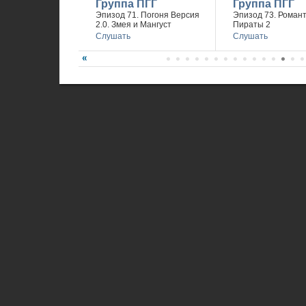
Группа ПГГ
Группа ПГГ
Эпизод 71. Погоня Версия
Эпизод 73. Романт
2.0. Змея и Мангуст
Пираты 2
Слушать
Слушать