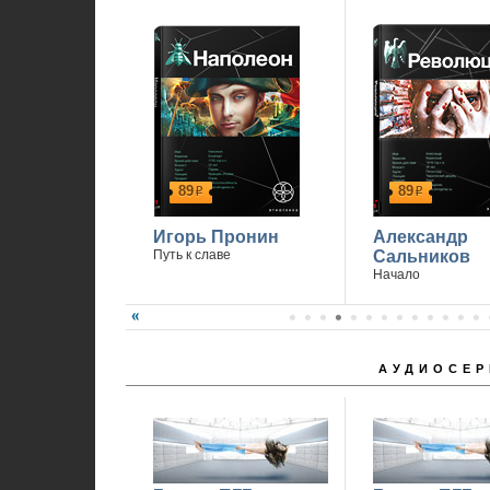
89
89
р
р
Игорь Пронин
Александр
Путь к славе
Сальников
Начало
АУДИОСЕР