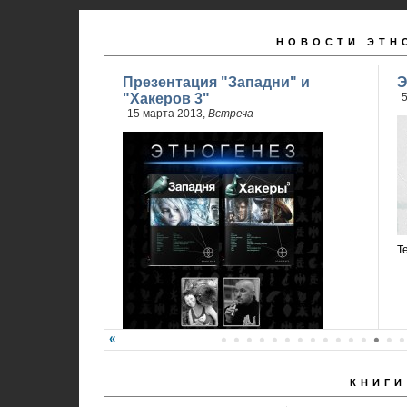
НОВОСТИ ЭТН
Презентация "Западни" и
Э
"Хакеров 3"
5
15 марта 2013,
Встреча
Т
КНИГИ
Карина Шаинян и Юрий Бурносов