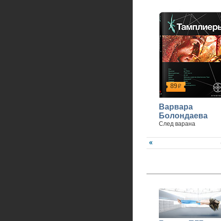
89
р
Варвара
Болондаева
След варана