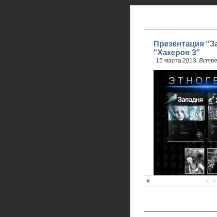
Презентация "З
"Хакеров 3"
15 марта 2013,
Встре
Карина Шаинян и Юри