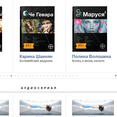
89
89
р
р
Карина Шаинян
Полина Волошина
Боливийский дедушка
Конец и вновь начало
АУДИОСЕРИАЛ