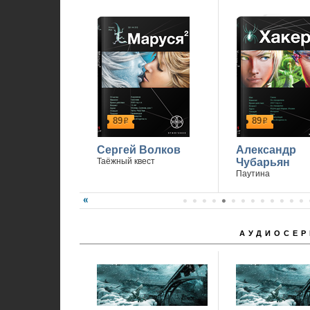
89
89
р
р
Сергей Волков
Александр
Таёжный квест
Чубарьян
Паутина
АУДИОСЕР