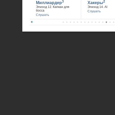
3
2
Миллиардер
Хакеры
Эпизод 12. Капкан для
Эпизод 14. AI
босса
Слушать
Слушать