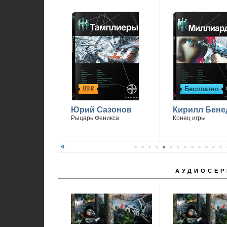
89
Бесплатно
р
Юрий Сазонов
Кирилл Бене
Рыцарь Феникса
Конец игры
АУДИОСЕР