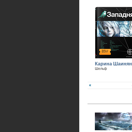
89
р
Карина Шаинян
Шельф