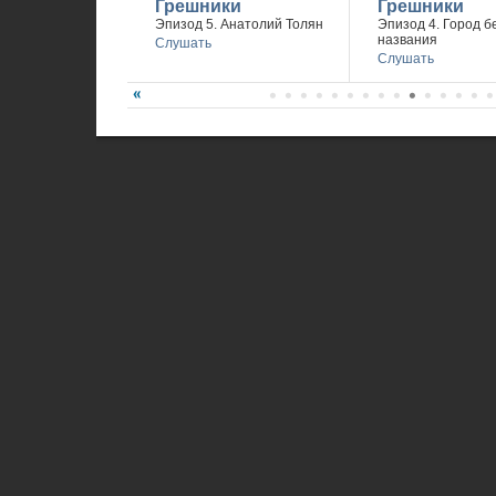
Грешники
Грешники
Эпизод 5. Анатолий Толян
Эпизод 4. Город б
названия
Слушать
Слушать