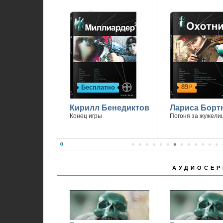
П
89
Бесплатно
р
Кирилл Бенедиктов
Лариса Борт
Конец игры
Погоня за жужели
АУДИОСЕР