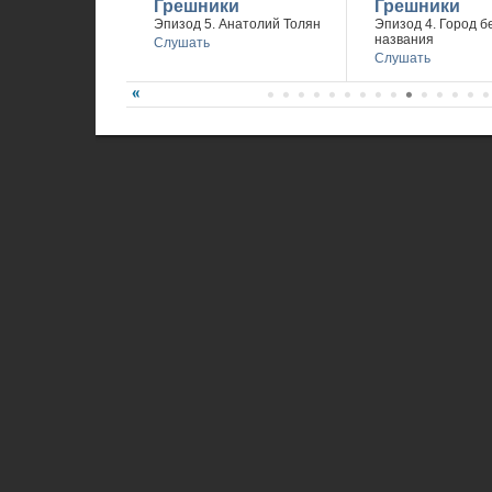
Грешники
Грешники
Эпизод 5. Анатолий Толян
Эпизод 4. Город б
названия
Слушать
Слушать