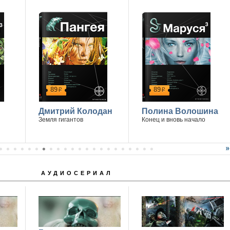
89
89
р
р
Дмитрий Колодан
Полина Волошина
Земля гигантов
Конец и вновь начало
АУДИОСЕРИАЛ