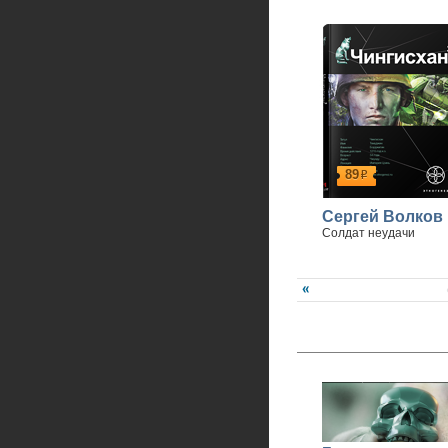
89
р
Сергей Волков
Солдат неудачи