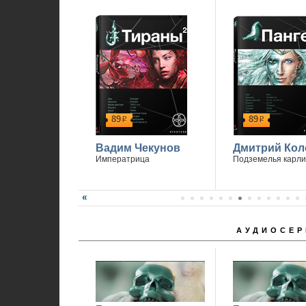
89
89
р
р
Вадим Чекунов
Дмитрий Кол
Императрица
Подземелья карли
АУДИОСЕР