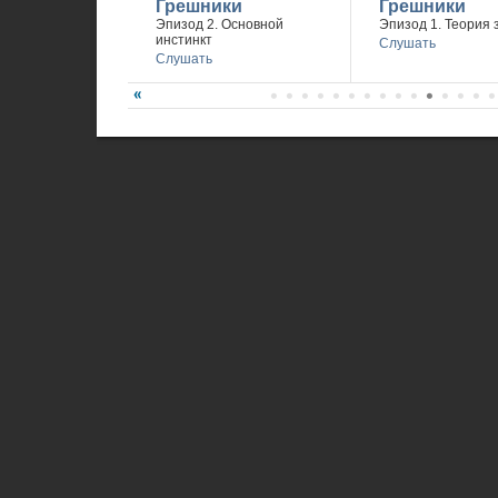
Грешники
Грешники
Эпизод 2. Основной
Эпизод 1. Теория 
инстинкт
Слушать
Слушать