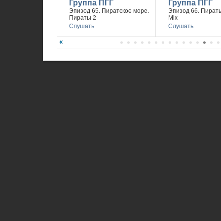
Группа ПГГ
Группа ПГГ
Эпизод 65. Пиратское море.
Эпизод 66. Пираты
Пираты 2
Mix
Слушать
Слушать