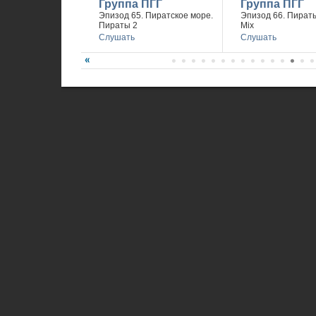
Группа ПГГ
Группа ПГГ
Эпизод 65. Пиратское море.
Эпизод 66. Пираты
Пираты 2
Mix
Слушать
Слушать