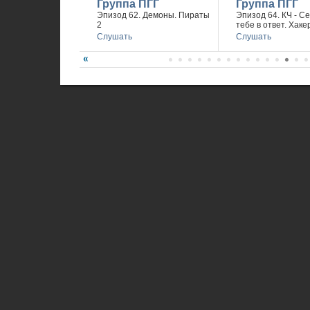
Группа ПГГ
Группа ПГГ
Эпизод 62. Демоны. Пираты
Эпизод 64. КЧ - С
2
тебе в ответ. Хаке
Слушать
Слушать