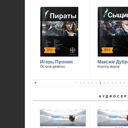
89
89
р
р
Игорь Пронин
Максим Дубр
Остров демона
Король воров
АУДИОСЕР