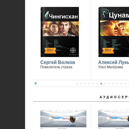
89
89
р
р
Сергей Волков
Алексей Лук
Повелитель страха
Узел Милгрэма
АУДИОСЕР