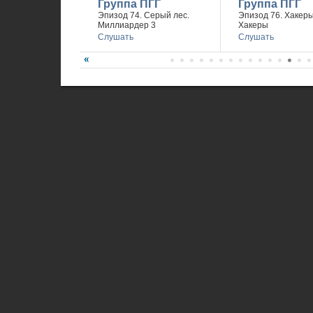
Группа ПГГ
Группа ПГГ
Эпизод 74. Серый лес.
Эпизод 76. Хакеры 
Миллиардер 3
Хакеры
Слушать
Слушать