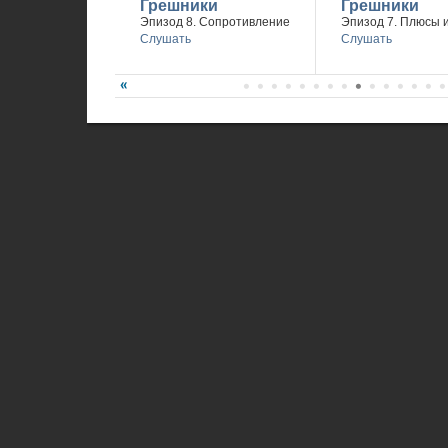
Грешники
Грешники
Эпизод 8. Сопротивление
Эпизод 7. Плюсы 
Слушать
Слушать