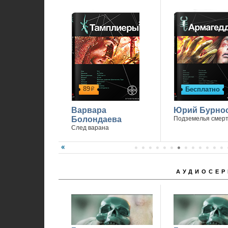
89
Бесплатно
р
Варвара
Юрий Бурно
Болондаева
Подземелья смер
След варана
АУДИОСЕР