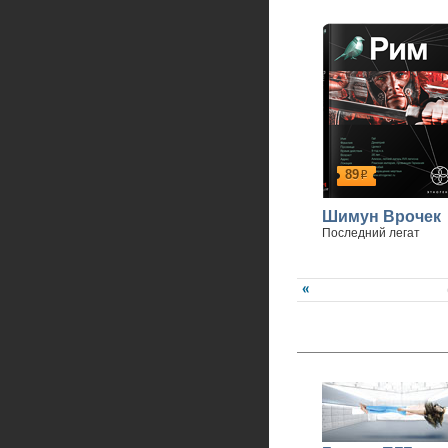
89
р
Шимун Врочек
Последний легат