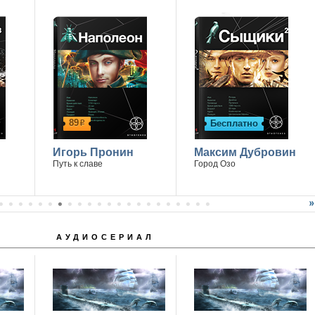
89
Бесплатно
р
Игорь Пронин
Максим Дубровин
Путь к славе
Город Озо
АУДИОСЕРИАЛ