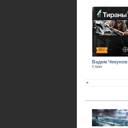
89
р
Вадим Чекунов
Страх