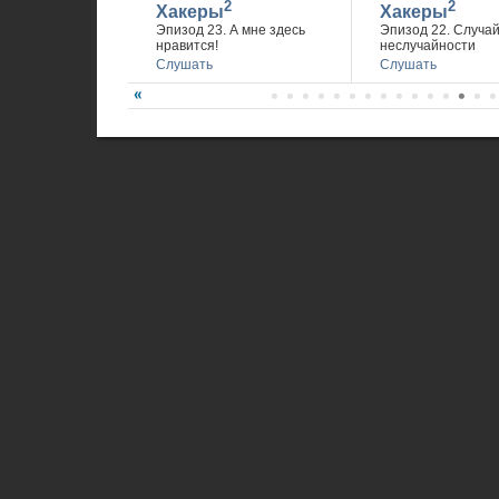
2
2
Хакеры
Хакеры
Эпизод 23. А мне здесь
Эпизод 22. Случа
нравится!
неслучайности
Слушать
Слушать