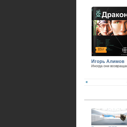
89
р
Игорь Алимов
Иногда они возвраща