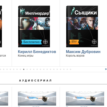
89
Бесплатно
р
Кирилл Бенедиктов
Максим Дубровин
ются
Конец игры
Король воров
АУДИОСЕРИАЛ