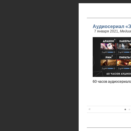
Аудиосериал «Э
7 января 2021,
Медиа
60 часов аудиосериала