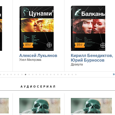
89
89
р
р
Алексей Лукьянов
Кирилл Бенедиктов,
Узел Милгрэма
Юрий Бурносов
Дракула
АУДИОСЕРИАЛ