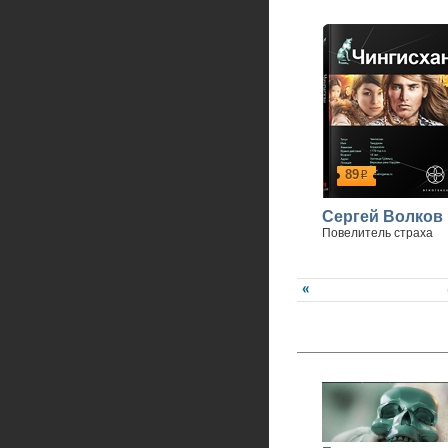
89
р
Сергей Волков
Повелитель страха