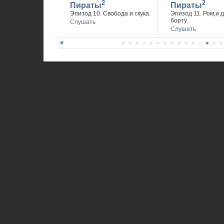
2
2
Пираты
Пираты
Эпизод 10. Свобода и скука.
Эпизод 11. Ром,и 
борту.
Слушать
Слушать