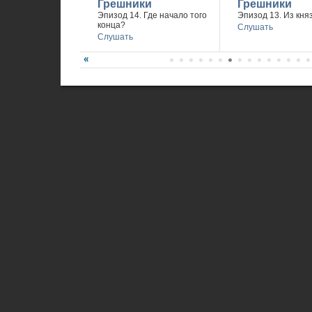
Грешники
Грешники
Эпизод 14. Где начало того
Эпизод 13. Из княз
конца?
Слушать
Слушать