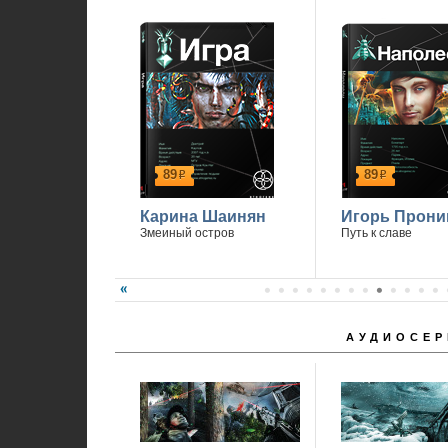
89
89
р
р
Карина Шаинян
Игорь Прони
Змеиный остров
Путь к славе
АУДИОСЕР