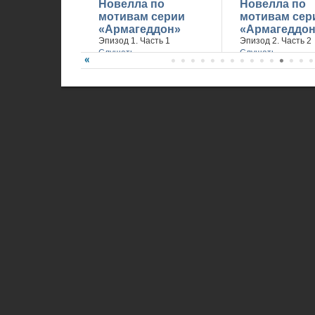
Новелла по
Новелла по
мотивам серии
мотивам сер
«Армагеддон»
«Армагеддон
Эпизод 1. Часть 1
Эпизод 2. Часть 2
Слушать
Слушать