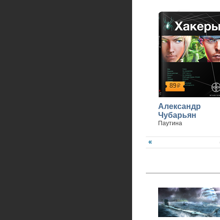
89
р
Александр
Чубарьян
Паутина