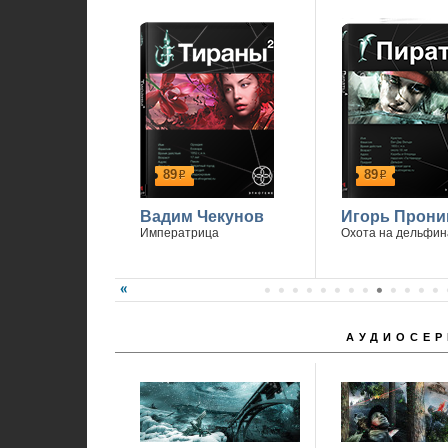
89
89
р
р
Вадим Чекунов
Игорь Прони
Императрица
Охота на дельфин
АУДИОСЕР