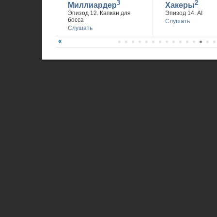
3
2
Миллиардер
Хакеры
Эпизод 12. Капкан для
Эпизод 14. AI
босса
Слушать
Слушать