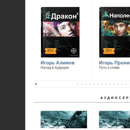
89
89
р
р
Игорь Алимов
Игорь Прони
Назад в будущее
Путь к славе
АУДИОСЕР