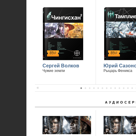
89
89
р
р
Сергей Волков
Юрий Сазон
Чужие земли
Рыцарь Феникса
АУДИОСЕР