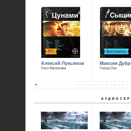
89
Бесплатно
р
Алексей Лукьянов
Максим Дубр
Узел Милгрэма
Город Озо
АУДИОСЕР