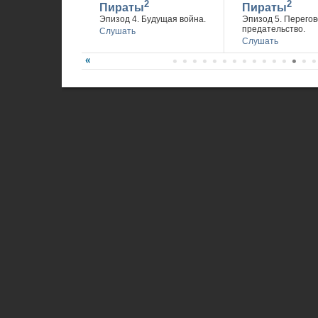
2
2
Пираты
Пираты
Эпизод 4. Будущая война.
Эпизод 5. Перегов
предательство.
Слушать
Слушать