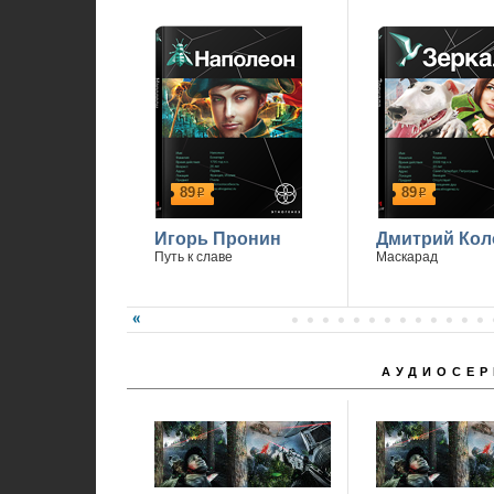
89
89
р
р
Игорь Пронин
Дмитрий Кол
Путь к славе
Маскарад
АУДИОСЕР