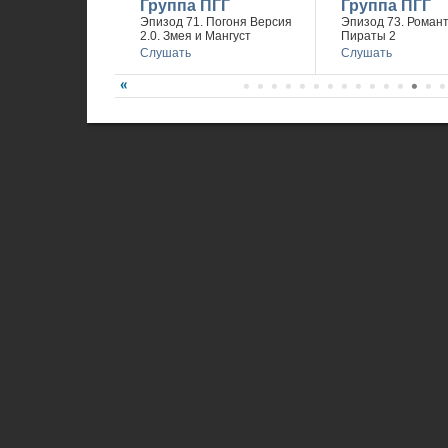
Группа ПГГ
Группа ПГГ
Эпизод 71. Погоня Версия
Эпизод 73. Романт
2.0. Змея и Мангуст
Пираты 2
Слушать
Слушать