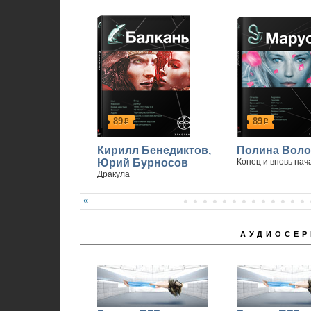
89
89
р
р
Кирилл Бенедиктов,
Полина Вол
Юрий Бурносов
Конец и вновь нач
Дракула
АУДИОСЕР