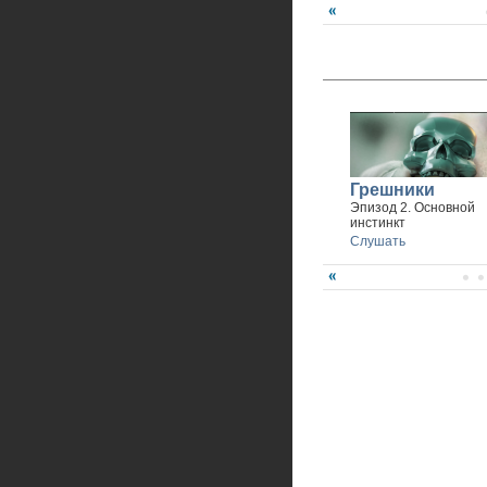
Грешники
Эпизод 2. Основной
инстинкт
Слушать