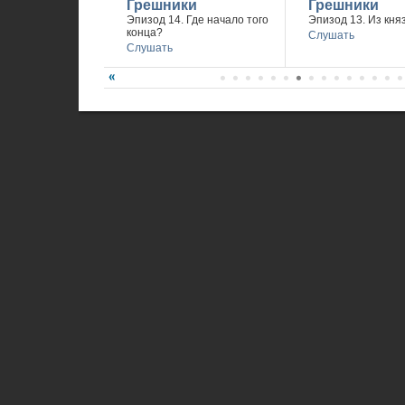
Грешники
Грешники
Эпизод 14. Где начало того
Эпизод 13. Из княз
конца?
Слушать
Слушать