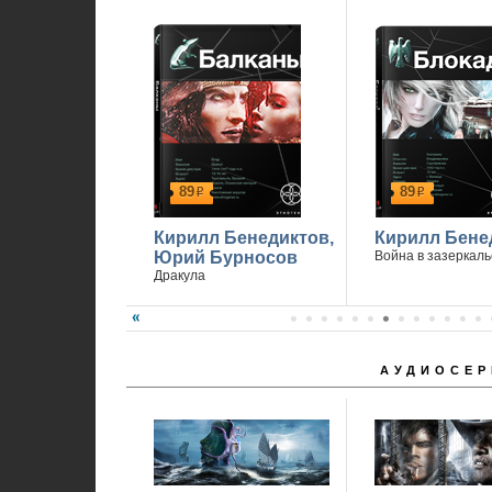
89
89
р
р
Кирилл Бенедиктов,
Кирилл Бене
Юрий Бурносов
Война в зазеркаль
Дракула
АУДИОСЕР