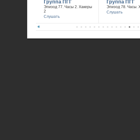
Группа ПГГ
Группа ПГГ
Эпизод 77. Часы 2. Хакеры
Эпизод 78. Часы. 
2
Слушать
Слушать