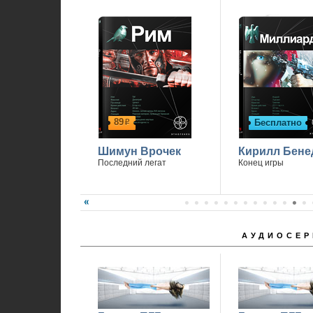
89
Бесплатно
р
Шимун Врочек
Кирилл Бене
Последний легат
Конец игры
АУДИОСЕР