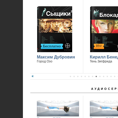
89
Бесплатно
р
Максим Дубровин
Кирилл Бене
Город Озо
Тень Зигфрида
АУДИОСЕР