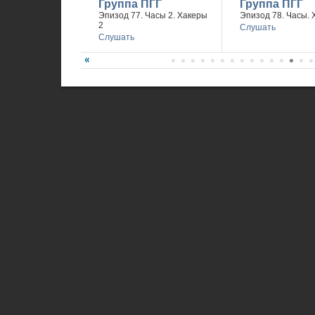
Группа ПГГ
Группа ПГГ
Эпизод 77. Часы 2. Хакеры
Эпизод 78. Часы. 
2
Слушать
Слушать