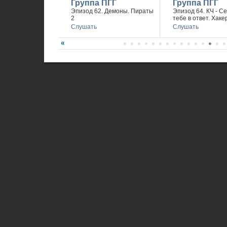
Группа ПГГ
Группа ПГГ
Эпизод 62. Демоны. Пираты
Эпизод 64. КЧ - С
2
тебе в ответ. Хаке
Слушать
Слушать