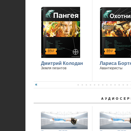
89
89
р
р
Дмитрий Колодан
Лариса Борт
Земля гигантов
Авантюристы
АУДИОСЕР