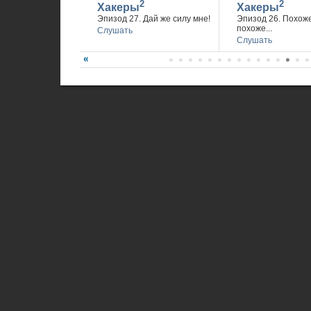
2
2
Хакеры
Хакеры
Эпизод 27. Дай же силу мне!
Эпизод 26. Похож
похоже...
Слушать
Слушать