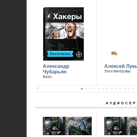
89
р
Бесплатно
Александр
Алексей Лук
Чубарьян
Узел Милгрэма
Basic
АУДИОСЕР