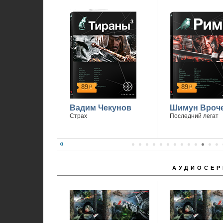
89
89
р
р
Вадим Чекунов
Шимун Вроч
Страх
Последний легат
АУДИОСЕР